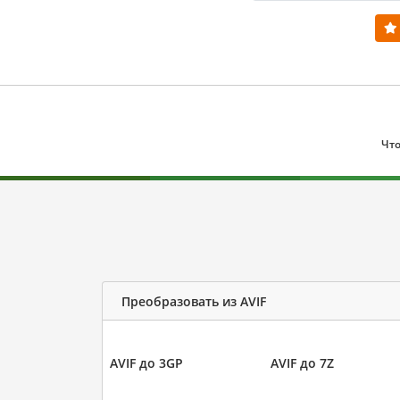
Что
Преобразовать из AVIF
AVIF до 3GP
AVIF до 7Z