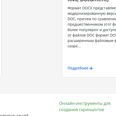
Формат DOCX представляе
модернизированную верс
DOC, причем по сравнени
предшественником этот ф
более популярен и доступ
от файлов DOC формат DO
расширенным файловым ф
скоре...
Подробнее
Онлайн-инструменты для
создания скриншотов
нератор хешей