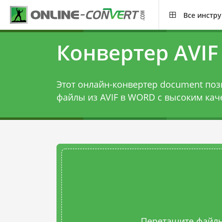
Все инстр
Конвертер AVI
Этот онлайн-конвертер document поз
файлы из AVIF в WORD с высоким кач
Перетащите файлы