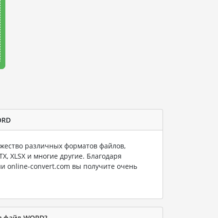
ORD
ество различных форматов файлов,
PTX, XLSX и многие другие. Благодаря
и online-convert.com вы получите очень
 в файл WORD?