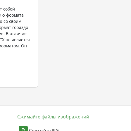
т собой
ию формата
ю со своим
ормат гораздо
ен. В отличие
CX не является
орматом. Он
Сжимайте файлы изображений
Сжимайте JPG