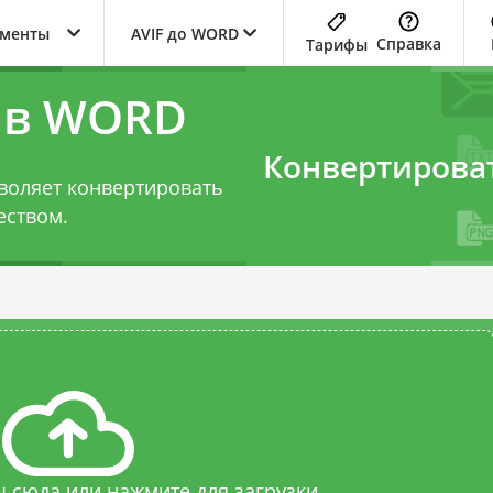
ументы
AVIF до WORD
Справка
Тарифы
F в WORD
Конвертирова
воляет конвертировать
еством.
 сюда или нажмите для загрузки