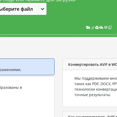
ыберите файл
Конвертировать AVIF в W
бражениями.
Мы поддерживаем множ
таких как PDF, DOCX, P
бразованы в
технологии конвертаци
точные результаты.
Как конвертировать AVIF