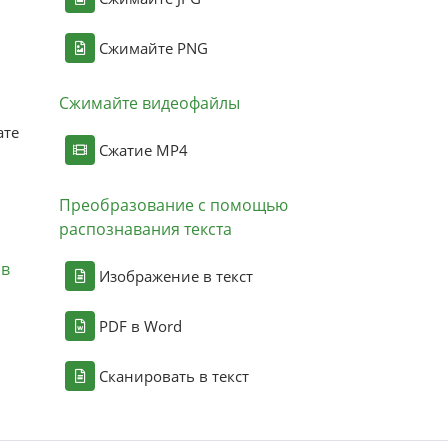
Сжимайте PNG
Сжимайте видеофайлы
ате
Сжатие MP4
Преобразование с помощью
распознавания текста
ов
Изображение в текст
PDF в Word
Сканировать в текст