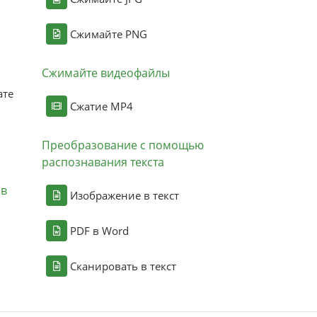
Сжимайте PNG
Сжимайте видеофайлы
ате
Сжатие MP4
Преобразование с помощью
распознавания текста
ов
Изображение в текст
PDF в Word
Сканировать в текст