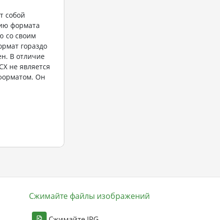
т собой
ию формата
ю со своим
ормат гораздо
ен. В отличие
CX не является
орматом. Он
Сжимайте файлы изображений
Сжимайте JPG