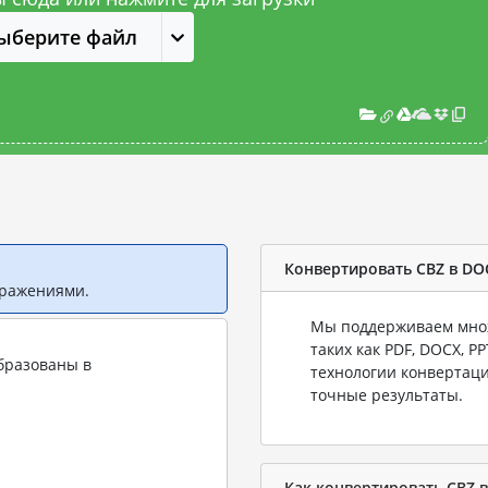
ыберите файл
Конвертировать CBZ в DO
бражениями.
Мы поддерживаем множ
таких как PDF, DOCX, P
бразованы в
технологии конвертаци
точные результаты.
Как конвертировать CBZ 