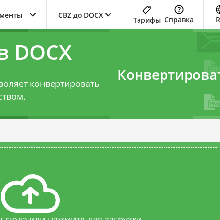
ументы
CBZ до DOCX
Справка
Тарифы
 в DOCX
Конвертирова
воляет конвертировать
ством.
 сюда или нажмите для загрузки