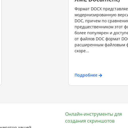
Формат DOCX представляе
модернизированную верс
DOC, причем по сравнени
предшественником этот ф
более популярен и доступ
от файлов DOC формат DO
расширенным файловым ф
скоре...
Подробнее
Онлайн-инструменты для
создания скриншотов
нератор хешей