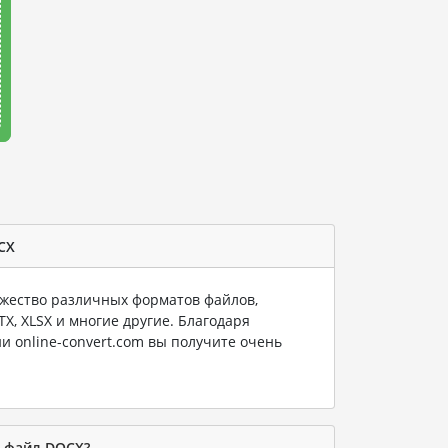
CX
ество различных форматов файлов,
PTX, XLSX и многие другие. Благодаря
и online-convert.com вы получите очень
в файл DOCX?