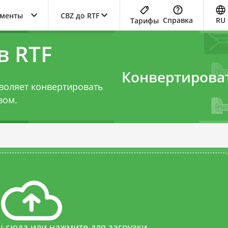
ументы
CBZ до RTF
Справка
RU
Тарифы
в RTF
Конвертирова
воляет конвертировать
вом.
 сюда или нажмите для загрузки