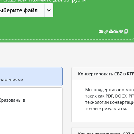
ыберите файл
Конвертировать CBZ в RTF
бражениями.
Мы поддерживаем множ
таких как PDF, DOCX, P
бразованы в
технологии конвертаци
точные результаты.
Как конвертировать CBZ в