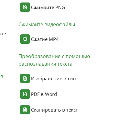
Сжимайте PNG
Сжимайте видеофайлы
ате
Сжатие MP4
Преобразование с помощью
распознавания текста
ов
Изображение в текст
PDF в Word
Сканировать в текст