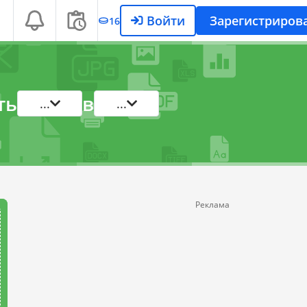
Войти
Зарегистриров
16
ть
в
...
...
Реклама