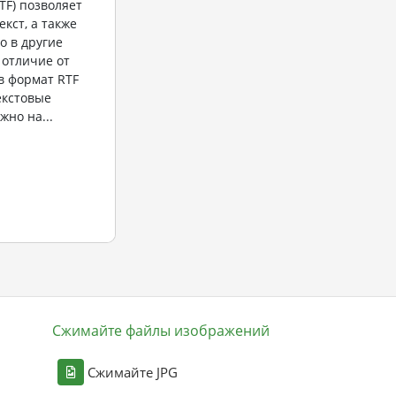
TF) позволяет
кст, а также
о в другие
 отличие от
в формат RTF
екстовые
жно на...
Сжимайте файлы изображений
Сжимайте JPG