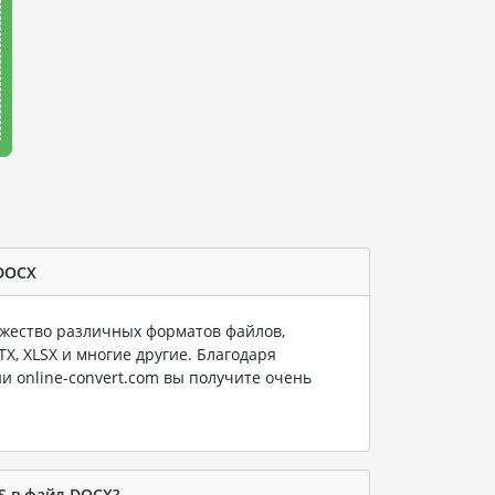
 DOCX
ество различных форматов файлов,
PTX, XLSX и многие другие. Благодаря
и online-convert.com вы получите очень
S в файл DOCX?