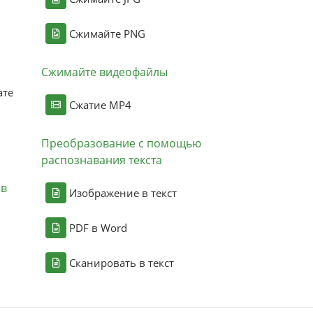
Сжимайте PNG
Сжимайте видеофайлы
ате
Сжатие MP4
Преобразование с помощью
распознавания текста
ов
Изображение в текст
PDF в Word
Сканировать в текст