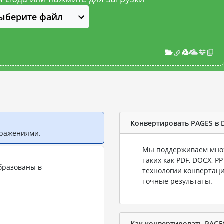
ыберите файл
Конвертировать PAGES в
бражениями.
Мы поддерживаем множ
таких как PDF, DOCX, P
бразованы в
технологии конвертаци
точные результаты.
Как конвертировать PAGE