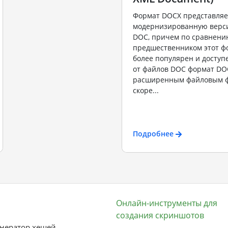
Формат DOCX представляе
модернизированную верс
DOC, причем по сравнени
предшественником этот ф
более популярен и доступ
от файлов DOC формат DO
расширенным файловым ф
скоре...
Подробнее
Онлайн-инструменты для
создания скриншотов
нератор хешей