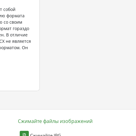
т собой
ию формата
ю со своим
ормат гораздо
ен. В отличие
CX не является
орматом. Он
Сжимайте файлы изображений
Сжимайте JPG