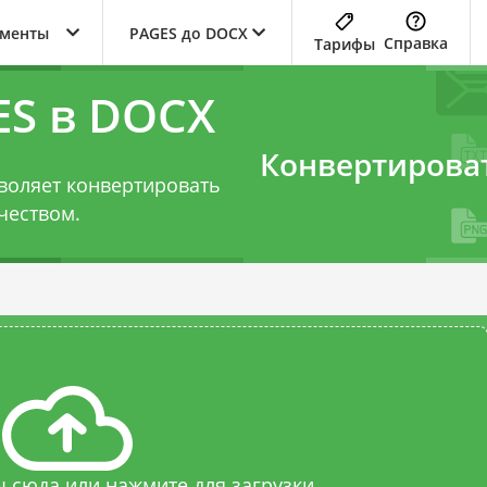
ументы
PAGES до DOCX
Справка
Тарифы
ES в DOCX
Конвертирова
воляет конвертировать
чеством.
 сюда или нажмите для загрузки