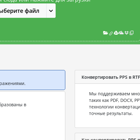
ыберите файл
Конвертировать PPS в RTF
бражениями.
Мы поддерживаем множ
таких как PDF, DOCX, P
бразованы в
технологии конвертаци
точные результаты.
Как конвертировать PPS в