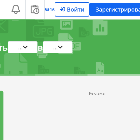
Войти
Зарегистриров
16
ть
в
...
...
Реклама