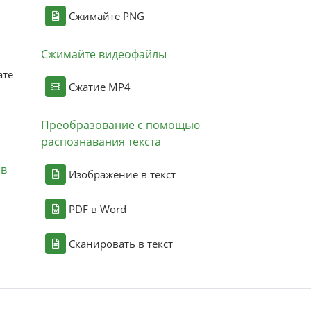
Сжимайте PNG
Сжимайте видеофайлы
ате
Сжатие MP4
Преобразование с помощью
распознавания текста
ов
Изображение в текст
PDF в Word
Сканировать в текст