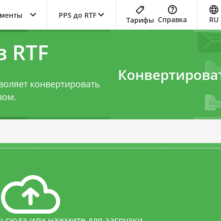
ументы
PPS до RTF
Справка
RU
Тарифы
в RTF
Конвертирова
воляет конвертировать
вом.
 сюда или нажмите для загрузки