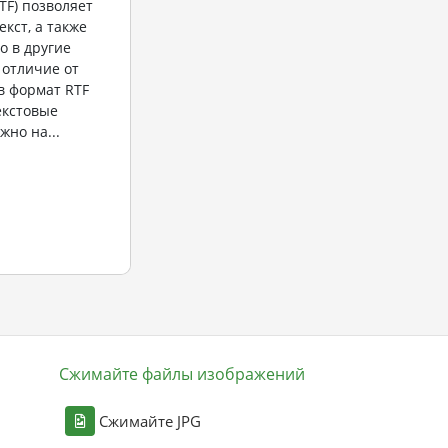
TF) позволяет
кст, а также
о в другие
 отличие от
в формат RTF
екстовые
жно на...
Сжимайте файлы изображений
Сжимайте JPG