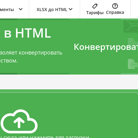
ументы
XLSX до HTML
Справка
Тарифы
 в HTML
Конвертирова
воляет конвертировать
еством.
 сюда или нажмите для загрузки