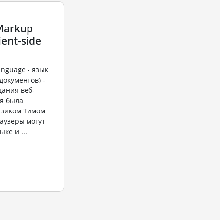
Markup
ient-side
anguage - язык
документов) -
дания веб-
ия была
изиком Тимом
раузеры могут
ке и ...