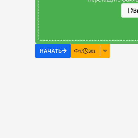
В
НАЧАТЬ
1
/
30
s