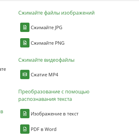
Сжимайте файлы изображений
Сжимайте JPG
Сжимайте PNG
Сжимайте видеофайлы
ате
Сжатие MP4
Преобразование с помощью
распознавания текста
ов
Изображение в текст
PDF в Word