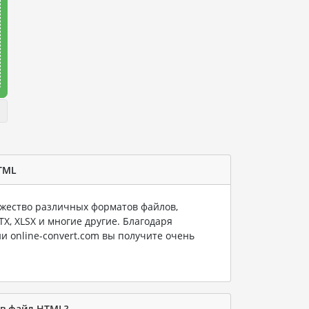
TML
ество различных форматов файлов,
PTX, XLSX и многие другие. Благодаря
и online-convert.com вы получите очень
 в файл HTML?