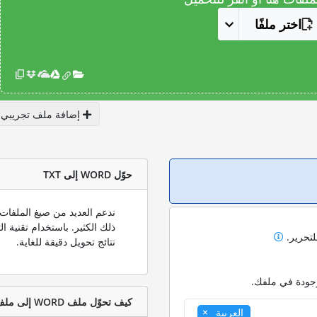
اختر ملفًا
إضافة ملف تجريبي
حوّل WORD إلى TXT
لتحرير.
نتائج تحويل دقيقة للغاية.
وجودة في ملفك.
كيف تحوّل ملف WORD إلى ملف TXT؟
العربية