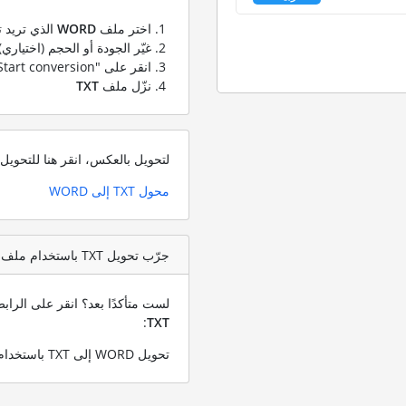
اختر ملف
WORD
الذي تريد ت
غيّر الجودة أو الحجم (اختياري)
انقر على "Start conversion" لتحويل ملفك من
نزّل ملف
TXT
لتحويل بالعكس، انقر هنا للتحوي
محول TXT إلى WORD
جرّب تحويل TXT باستخدام ملف اختبار WORD
لست متأكدًا بعد؟ انقر على الرا
:
TXT
تحويل WORD إلى TXT باستخدام ملف WORD التجريبي الخاص بنا