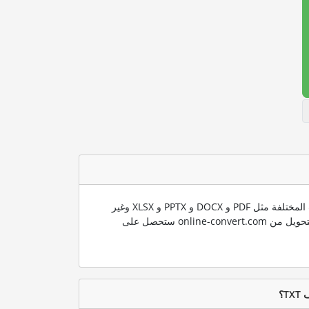
ندعم العديد من صيغ الملفات المختلفة مثل PDF و DOCX و PPTX و XLSX وغير
ذلك الكثير. باستخدام تقنية التحويل من online-convert.com ستحصل على