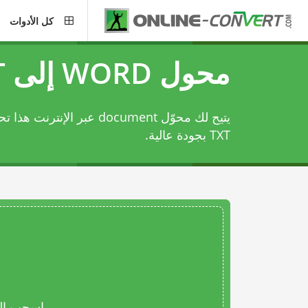
كل الأدوات
محول WORD إلى TXT
TXT بجودة عالية.
اسحب المل