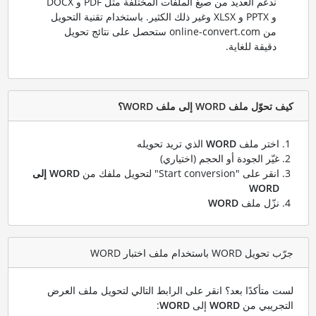
ندعم العديد من صيغ الملفات المختلفة مثل PDF و DOCX
و PPTX و XLSX وغير ذلك الكثير. باستخدام تقنية التحويل
من online-convert.com ستحصل على نتائج تحويل
دقيقة للغاية.
كيف تحوّل ملف WORD إلى ملف WORD؟
اختر ملف
WORD
الذي تريد تحويله
غيّر الجودة أو الحجم (اختياري)
انقر على "Start conversion" لتحويل ملفك من
WORD إلى
WORD
نزّل ملف
WORD
جرّب تحويل WORD باستخدام ملف اختبار WORD
لست متأكدًا بعد؟ انقر على الرابط التالي لتحويل ملف العرض
التجريبي من
WORD
إلى
WORD
: