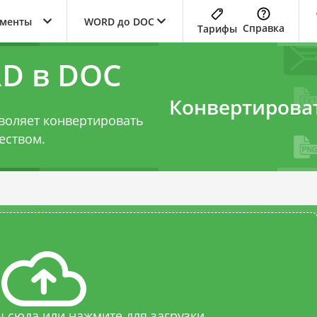
ументы
WORD до DOC
Справка
Тарифы
D в DOC
Конвертирова
воляет конвертировать
еством.
 сюда или нажмите для загрузки