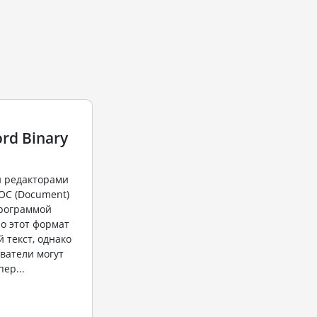
rd Binary
 редакторами
OC (Document)
программой
но этот формат
 текст, однако
ватели могут
ер...