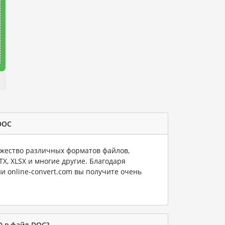
DOC
ество различных форматов файлов,
PTX, XLSX и многие другие. Благодаря
и online-convert.com вы получите очень
D в файл DOC?