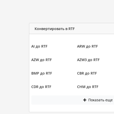
Конвертировать в RTF
AI до RTF
ARW до RTF
AZW до RTF
AZW3 до RTF
BMP до RTF
CBR до RTF
CDR до RTF
CHM до RTF
Показать еще