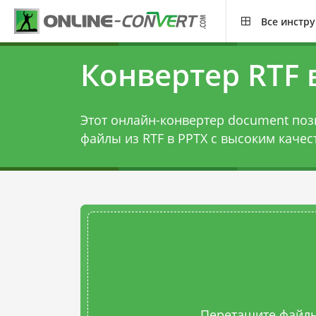
Все инстр
Конвертер RTF 
Этот онлайн-конвертер document поз
файлы из RTF в PPTX с высоким качес
Перетащите файлы