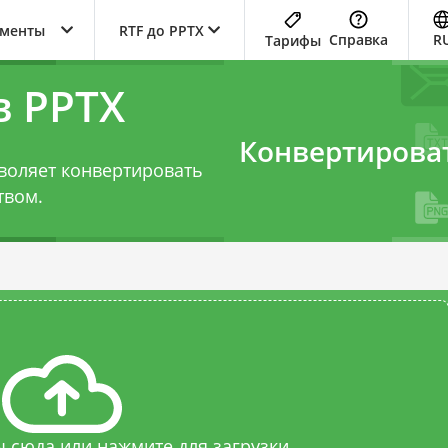
ументы
RTF до PPTX
Справка
R
Тарифы
в PPTX
Конвертирова
воляет конвертировать
твом.
 сюда или нажмите для загрузки