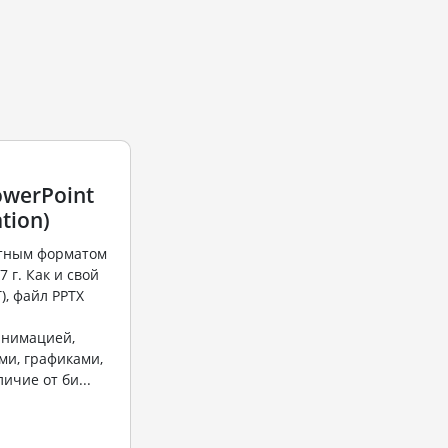
owerPoint
tion)
ртным форматом
 г. Как и свой
), файл PPTX
анимацией,
ми, графиками,
ичие от би...