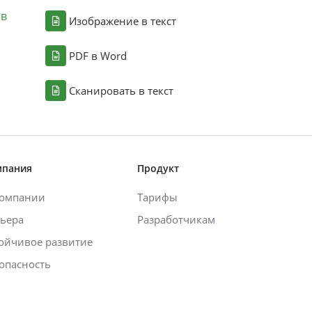
ов
Изображение в текст
PDF в Word
Сканировать в текст
мпания
Продукт
компании
Тарифы
ьера
Разработчикам
ойчивое развитие
опасность