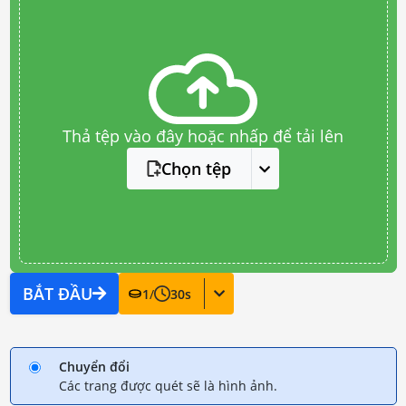
Thả tệp vào đây hoặc nhấp để tải lên
Chọn tệp
BẮT ĐẦU
1
/
30
s
Chuyển đổi
Các trang được quét sẽ là hình ảnh.