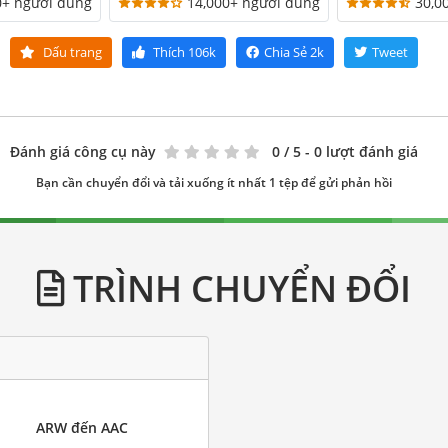
0+ người dùng
14,000+ người dùng
30,0
Dấu trang
Thích
106k
Chia Sẻ
2k
Tweet
Đánh giá công cụ này
0
/ 5 - 0 lượt đánh giá
Bạn cần chuyển đổi và tải xuống ít nhất 1 tệp để gửi phản hồi
TRÌNH CHUYỂN ĐỔI
ARW đến AAC