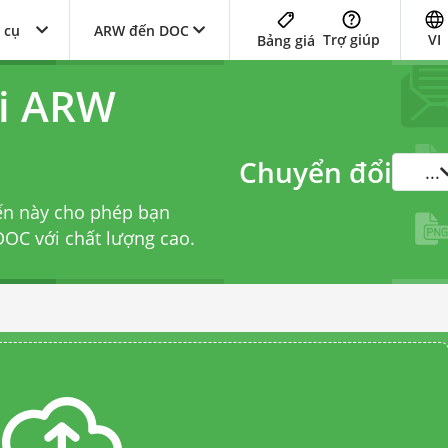
 cụ
ARW đến DOC
Trợ giúp
VI
Bảng giá
ổi ARW
Chuyển đổi
...
ến này cho phép bạn
OC với chất lượng cao.