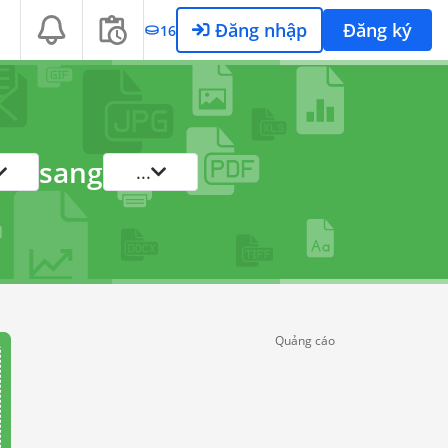
Đăng nhập
Đăng ký
16
sang
...
Quảng cáo