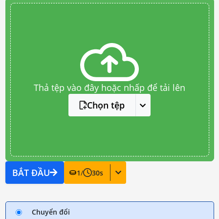
Thả tệp vào đây hoặc nhấp để tải lên
Chọn tệp
BẮT ĐẦU
1
/
30
s
Chuyển đổi