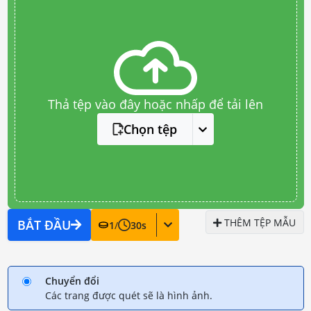
Thả tệp vào đây hoặc nhấp để tải lên
Chọn tệp
THÊM TỆP MẪU
BẮT ĐẦU
1
/
30
s
Chuyển đổi
Các trang được quét sẽ là hình ảnh.