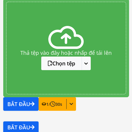
Thả tệp vào đây hoặc nhấp để tải lên
Chọn tệp
BẮT ĐẦU
1
/
30
s
BẮT ĐẦU