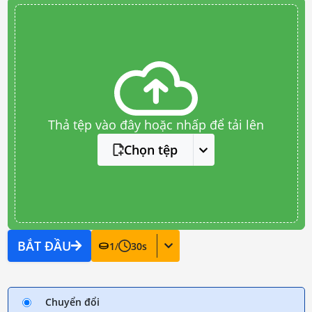
Thả tệp vào đây hoặc nhấp để tải lên
Chọn tệp
BẮT ĐẦU
1
/
30
s
Chuyển đổi