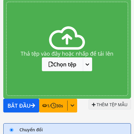
Thả tệp vào đây hoặc nhấp để tải lên
Chọn tệp
THÊM TỆP MẪU
BẮT ĐẦU
1
/
30
s
Chuyển đổi