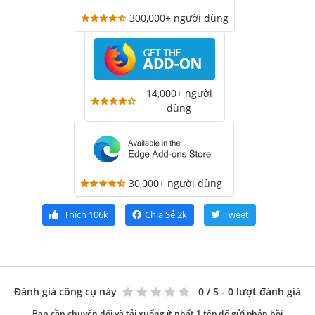
300,000+ người dùng
14,000+ người
dùng
30,000+ người dùng
Thích
106k
Chia Sẻ
2k
Tweet
Đánh giá công cụ này
0
/ 5 - 0 lượt đánh giá
Bạn cần chuyển đổi và tải xuống ít nhất 1 tệp để gửi phản hồi