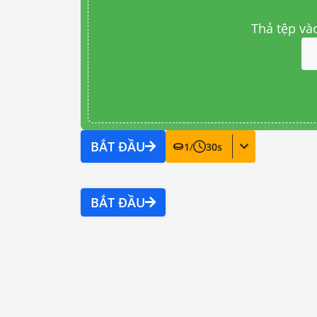
Thả tệp và
BẮT ĐẦU
1
/
30
s
BẮT ĐẦU