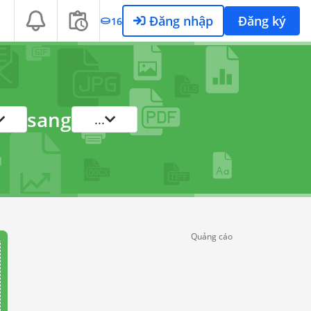
Đăng nhập
Đăng ký
16
sang
...
Quảng cáo