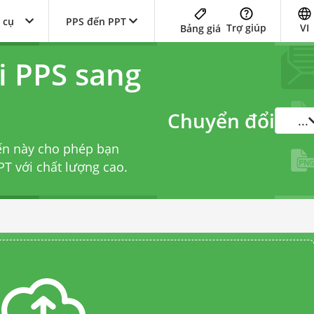
 cụ
PPS đến PPT
Trợ giúp
VI
Bảng giá
i PPS sang
Chuyển đổi
...
ến này cho phép bạn
T với chất lượng cao.