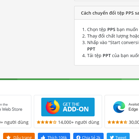
Cách chuyển đổi tệp PPS s
Chọn tệp
PPS
bạn muốn 
Thay đổi chất lượng hoặc
Nhấp vào "Start convers
PPT
Tải tệp
PPT
của bạn xuố
0+ người dùng
14,000+ người dùng
30,0
Dấu trang
Thích
106k
Chia Sẻ
2k
Tweet