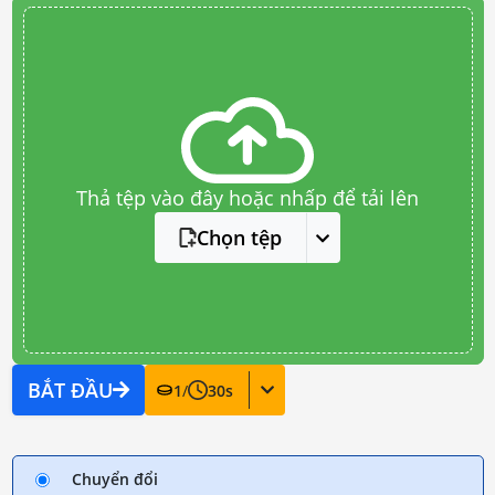
Thả tệp vào đây hoặc nhấp để tải lên
Chọn tệp
BẮT ĐẦU
1
/
30
s
Chuyển đổi