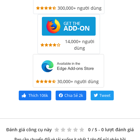
300,000+ người dùng
14,000+ người
dùng
30,000+ người dùng
Thích
106k
Chia Sẻ
2k
Tweet
Đánh giá công cụ này
0
/ 5 - 0 lượt đánh giá
Bạn cần chuyển đổi và tải xuống ít nhất 1 tệp để gửi phản hồi