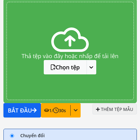
Thả tệp vào đây hoặc nhấp để tải lên
Chọn tệp
THÊM TỆP MẪU
BẮT ĐẦU
1
/
30
s
Chuyển đổi