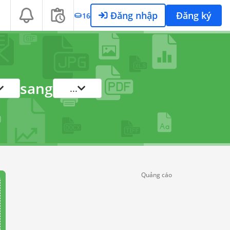
Đăng nhập
Đăng ký
16
sang
...
Quảng cáo