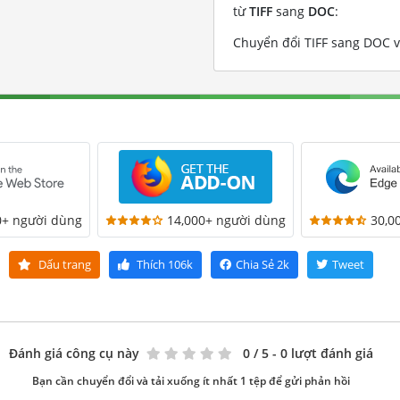
từ
TIFF
sang
DOC
:
Chuyển đổi TIFF sang DOC vớ
0+ người dùng
14,000+ người dùng
30,0
Dấu trang
Thích
106k
Chia Sẻ
2k
Tweet
Đánh giá công cụ này
0
/ 5 - 0 lượt đánh giá
Bạn cần chuyển đổi và tải xuống ít nhất 1 tệp để gửi phản hồi