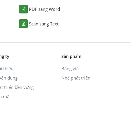
PDF sang Word
Scan sang Text
ng ty
Sản phẩm
i thiệu
Bảng giá
yển dụng
Nhà phát triển
át triển bền vững
o mật