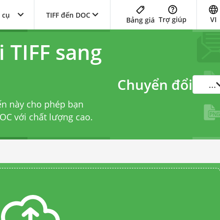
 cụ
TIFF đến DOC
Trợ giúp
VI
Bảng giá
 TIFF sang
Chuyển đổi
...
ến này cho phép bạn
OC với chất lượng cao.