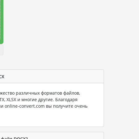
CX
ество различных форматов файлов,
PTX, XLSX и многие другие. Благодаря
и online-convert.com вы получите очень
в файл DOCX?