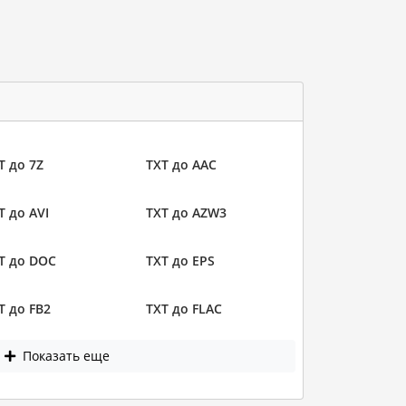
T до 7Z
TXT до AAC
T до AVI
TXT до AZW3
T до DOC
TXT до EPS
T до FB2
TXT до FLAC
Показать еще