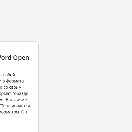
Word Open
т собой
ию формата
ю со своим
ормат гораздо
ен. В отличие
CX не является
орматом. Он