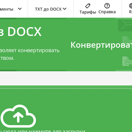
ументы
TXT до DOCX
Справка
R
Тарифы
в DOCX
Конвертирова
воляет конвертировать
ством.
 сюда или нажмите для загрузки