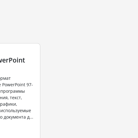
werPoint
ормат
 PowerPoint 97-
й программы
ия, текст,
графики,
 используемые
 документа д...