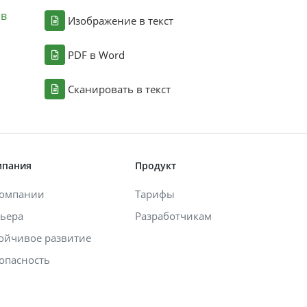
ов
Изображение в текст
PDF в Word
Сканировать в текст
мпания
Продукт
компании
Тарифы
ьера
Разработчикам
ойчивое развитие
опасность