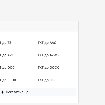
T до 7Z
TXT до AAC
T до AVI
TXT до AZW3
T до DOC
TXT до DOCX
T до EPUB
TXT до FB2
Показать еще