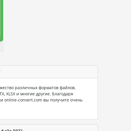
T
ество различных форматов файлов,
PTX, XLSX и многие другие. Благодаря
и online-convert.com вы получите очень
 файл PPT?