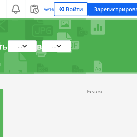
Войти
Зарегистриров
16
ть
в
...
...
Реклама