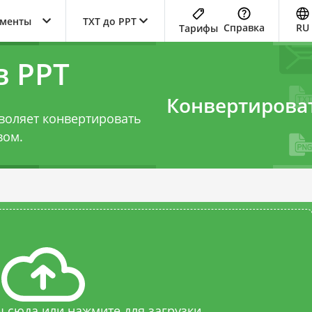
ументы
TXT до PPT
Справка
RU
Тарифы
в PPT
Конвертирова
воляет конвертировать
вом.
 сюда или нажмите для загрузки