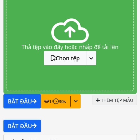
Thả tệp vào đây hoặc nhấp để tải lên
Chọn tệp
THÊM TỆP MẪU
BẮT ĐẦU
1
/
30
s
BẮT ĐẦU