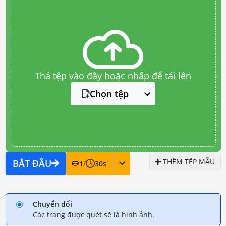
Thả tệp vào đây hoặc nhấp để tải lên
Chọn tệp
THÊM TỆP MẪU
BẮT ĐẦU
1
/
30
s
Chuyển đổi
Các trang được quét sẽ là hình ảnh.