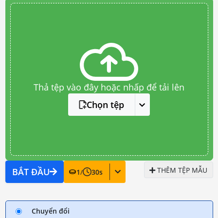
Thả tệp vào đây hoặc nhấp để tải lên
Chọn tệp
THÊM TỆP MẪU
BẮT ĐẦU
1
/
30
s
Chuyển đổi