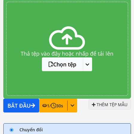
Thả tệp vào đây hoặc nhấp để tải lên
Chọn tệp
THÊM TỆP MẪU
BẮT ĐẦU
1
/
30
s
Chuyển đổi