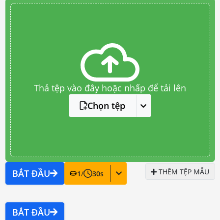
Thả tệp vào đây hoặc nhấp để tải lên
Chọn tệp
THÊM TỆP MẪU
BẮT ĐẦU
1
/
30
s
BẮT ĐẦU