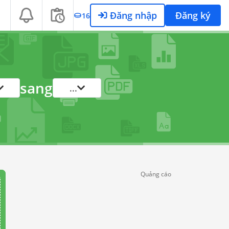
Đăng nhập
Đăng ký
16
sang
...
Quảng cáo