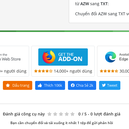
từ
AZW
sang
TXT
:
Chuyển đổi AZW sang TXT vớ
0+ người dùng
14,000+ người dùng
30,0
Dấu trang
Thích
106k
Chia Sẻ
2k
Tweet
Đánh giá công cụ này
0
/ 5 - 0 lượt đánh giá
Bạn cần chuyển đổi và tải xuống ít nhất 1 tệp để gửi phản hồi