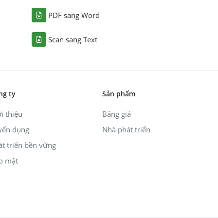
PDF sang Word
Scan sang Text
ng ty
Sản phẩm
i thiệu
Bảng giá
yển dụng
Nhà phát triển
át triển bền vững
o mật