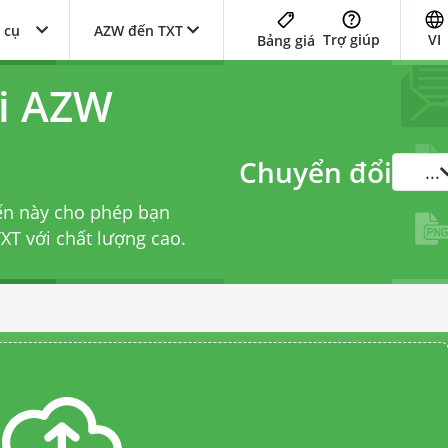
 cụ
AZW đến TXT
Trợ giúp
VI
Bảng giá
ổi AZW
Chuyển đổi
...
ến này cho phép bạn
XT với chất lượng cao.