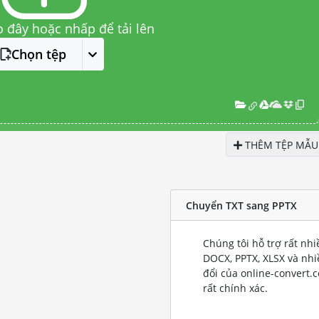
o đây hoặc nhấp để tải lên
Chọn tệp
THÊM TỆP MẪU
Chuyển TXT sang PPTX
Chúng tôi hỗ trợ rất nh
DOCX, PPTX, XLSX và nh
đổi của online-convert.
rất chính xác.