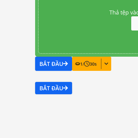
Thả tệp và
BẮT ĐẦU
1
/
30
s
BẮT ĐẦU