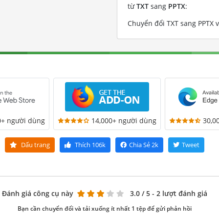
từ
TXT
sang
PPTX
:
Chuyển đổi TXT sang PPTX vớ
0+ người dùng
14,000+ người dùng
30,0
Dấu trang
Thích
106k
Chia Sẻ
2k
Tweet
Đánh giá công cụ này
3.0
/ 5 - 2 lượt đánh giá
Bạn cần chuyển đổi và tải xuống ít nhất 1 tệp để gửi phản hồi