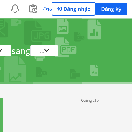
Đăng nhập
Đăng ký
16
sang
...
Quảng cáo