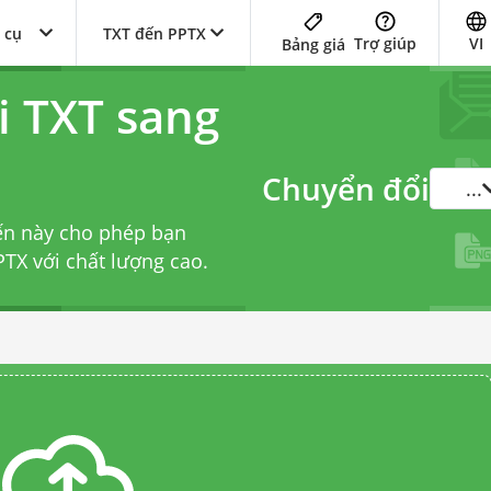
 cụ
TXT đến PPTX
Trợ giúp
VI
Bảng giá
i TXT sang
Chuyển đổi
...
ến này cho phép bạn
TX với chất lượng cao.