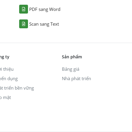
PDF sang Word
Scan sang Text
ng ty
Sản phẩm
i thiệu
Bảng giá
yển dụng
Nhà phát triển
át triển bền vững
o mật