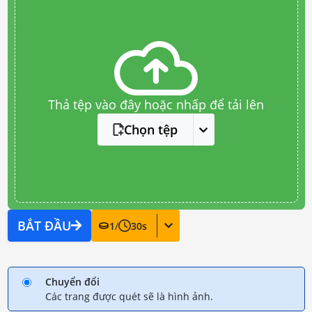
Thả tệp vào đây hoặc nhấp để tải lên
Chọn tệp
BẮT ĐẦU
1
/
30
s
Chuyển đổi
Các trang được quét sẽ là hình ảnh.