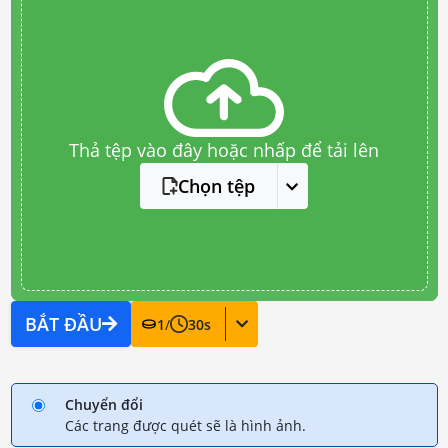
Thả tệp vào đây hoặc nhấp để tải lên
Chọn tệp
BẮT ĐẦU
1
/
30
s
Chuyển đổi
Các trang được quét sẽ là hình ảnh.