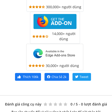
300,000+ người dùng
14,000+ người
dùng
30,000+ người dùng
Thích
106k
Chia Sẻ
2k
Tweet
Đánh giá công cụ này
0
/ 5 - 0 lượt đánh giá
Bạn cần chuyển đổi và tải xuống ít nhất 1 tệp để gửi phản hồi