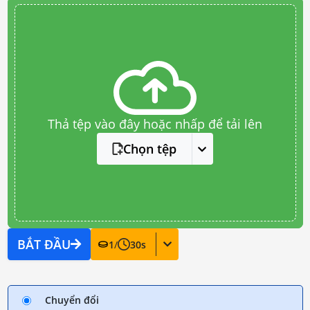
Thả tệp vào đây hoặc nhấp để tải lên
Chọn tệp
BẮT ĐẦU
1
/
30
s
Chuyển đổi