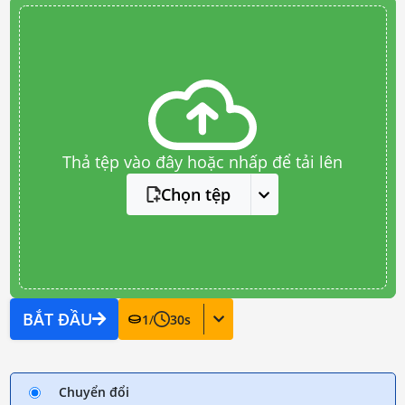
Thả tệp vào đây hoặc nhấp để tải lên
Chọn tệp
BẮT ĐẦU
1
/
30
s
Chuyển đổi