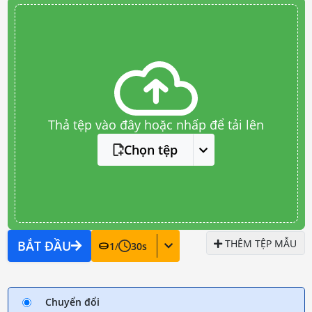
Thả tệp vào đây hoặc nhấp để tải lên
Chọn tệp
THÊM TỆP MẪU
BẮT ĐẦU
1
/
30
s
Chuyển đổi