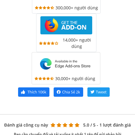
300,000+ người dùng
14,000+ người
dùng
30,000+ người dùng
Thích
106k
Chia Sẻ
2k
Tweet
Đánh giá công cụ này
5.0
/ 5 - 1 lượt đánh giá
Bạn cần chuyển đổi và tải xuống ít nhất 1 tệp để gửi phản hồi