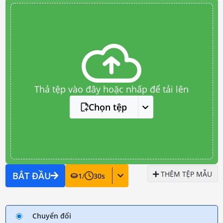
Thả tệp vào đây hoặc nhấp để tải lên
Chọn tệp
THÊM TỆP MẪU
BẮT ĐẦU
1
/
30
s
Chuyển đổi