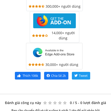
300,000+ người dùng
14,000+ người
dùng
30,000+ người dùng
Thích
106k
Chia Sẻ
2k
Tweet
Đánh giá công cụ này
0
/ 5 - 0 lượt đánh giá
Bạn cần chuyển đổi và tải xuống ít nhất 1 tệp để gửi phản hồi