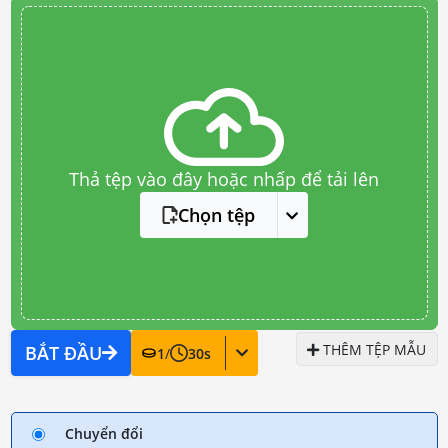
Thả tệp vào đây hoặc nhấp để tải lên
Chọn tệp
THÊM TỆP MẪU
BẮT ĐẦU
1
/
30
s
Chuyển đổi