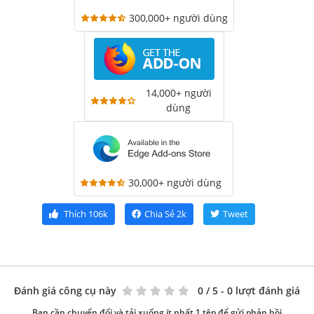
300,000+ người dùng
14,000+ người
dùng
30,000+ người dùng
Thích
106k
Chia Sẻ
2k
Tweet
Đánh giá công cụ này
0
/ 5 - 0 lượt đánh giá
Bạn cần chuyển đổi và tải xuống ít nhất 1 tệp để gửi phản hồi