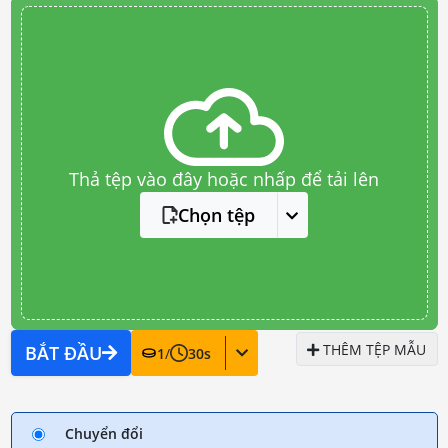
Thả tệp vào đây hoặc nhấp để tải lên
Chọn tệp
THÊM TỆP MẪU
BẮT ĐẦU
1
/
30
s
Chuyển đổi