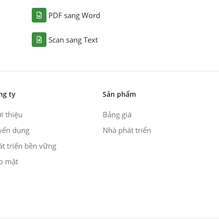
PDF sang Word
Scan sang Text
ng ty
Sản phẩm
i thiệu
Bảng giá
yển dụng
Nhà phát triển
át triển bền vững
o mật