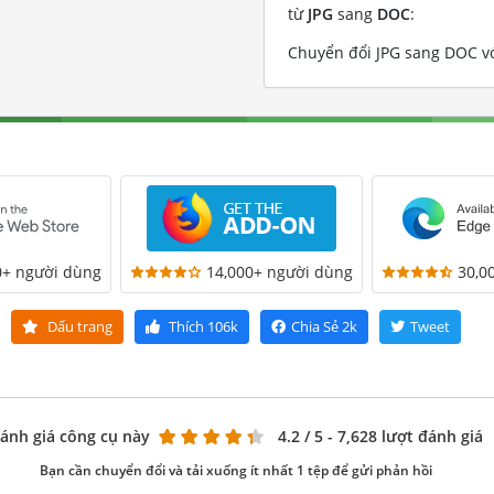
từ
JPG
sang
DOC
:
Chuyển đổi JPG sang DOC với
0+ người dùng
14,000+ người dùng
30,0
Dấu trang
Thích
106k
Chia Sẻ
2k
Tweet
ánh giá công cụ này
4.2
/ 5 - 7,628 lượt đánh giá
Bạn cần chuyển đổi và tải xuống ít nhất 1 tệp để gửi phản hồi