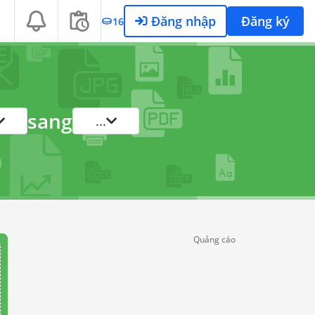
Đăng nhập
Đăng ký
16
sang
...
Quảng cáo