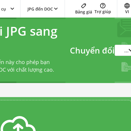
 cụ
JPG đến DOC
Trợ giúp
VI
Bảng giá
i JPG sang
Chuyển đổi
...
ến này cho phép bạn
C với chất lượng cao.