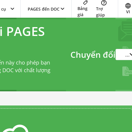
Bảng
Trợ
 cụ
PAGES đến DOC
VI
giá
giúp
i PAGES
Chuyển đổi
...
ến này cho phép bạn
 DOC với chất lượng