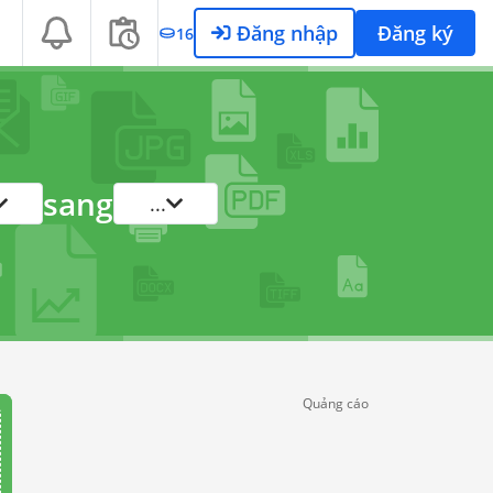
Đăng nhập
Đăng ký
16
sang
...
Quảng cáo