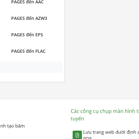
PAGES đến AAC
PAGES đến AZW3
PAGES đến EPS
PAGES đến FLAC
Các công cụ chụp màn hình t
tuyến
ình tạo băm
Lưu trang web dưới định 
PDF