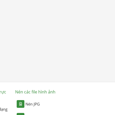
rực
Nén các file hình ảnh
Nén JPG
dạng