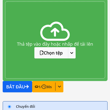
Thả tệp vào đây hoặc nhấp để tải lên
Chọn tệp
BẮT ĐẦU
1
/
30
s
Chuyển đổi