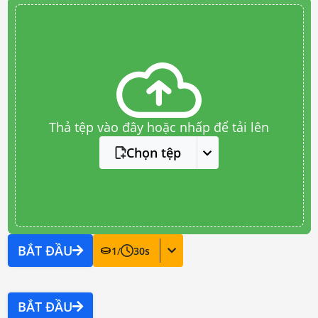
Thả tệp vào đây hoặc nhấp để tải lên
Chọn tệp
BẮT ĐẦU
1
/
30
s
BẮT ĐẦU