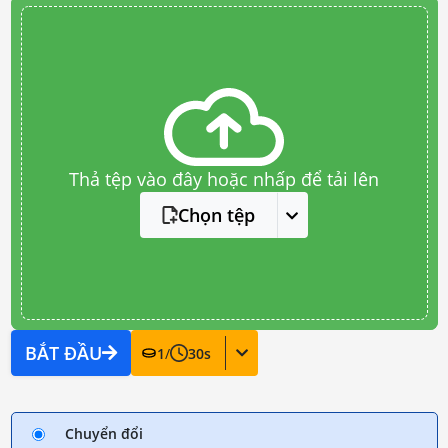
Thả tệp vào đây hoặc nhấp để tải lên
Chọn tệp
BẮT ĐẦU
1
/
30
s
Chuyển đổi