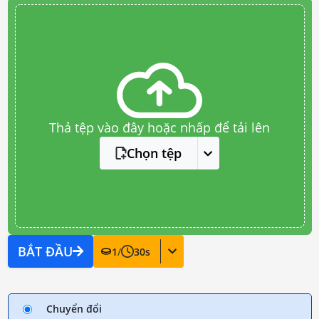
Thả tệp vào đây hoặc nhấp để tải lên
Chọn tệp
BẮT ĐẦU
1
/
30
s
Chuyển đổi