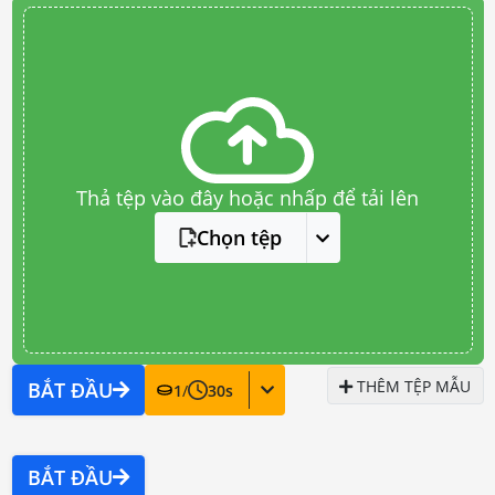
Thả tệp vào đây hoặc nhấp để tải lên
Chọn tệp
THÊM TỆP MẪU
BẮT ĐẦU
1
/
30
s
BẮT ĐẦU