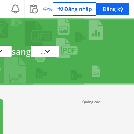
Đăng nhập
Đăng ký
16
sang
...
Quảng cáo