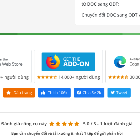
từ
DOC
sang
ODT
:
Chuyển đổi DOC sang ODT vớ
0+ người dùng
14,000+ người dùng
30,0
Dấu trang
Thích
106k
Chia Sẻ
2k
Tweet
Đánh giá công cụ này
5.0
/ 5 - 1 lượt đánh giá
Bạn cần chuyển đổi và tải xuống ít nhất 1 tệp để gửi phản hồi