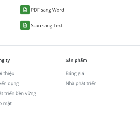
PDF sang Word
Scan sang Text
ng ty
Sản phẩm
i thiệu
Bảng giá
yển dụng
Nhà phát triển
át triển bền vững
o mật