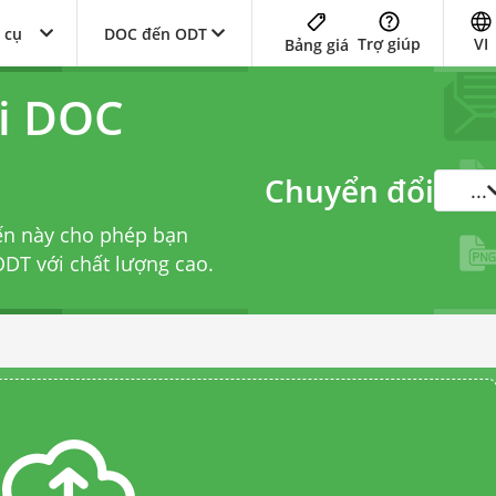
 cụ
DOC đến ODT
Trợ giúp
VI
Bảng giá
i DOC
Chuyển đổi
...
ến này cho phép bạn
DT với chất lượng cao.