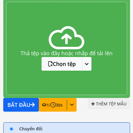
Thả tệp vào đây hoặc nhấp để tải lên
Chọn tệp
THÊM TỆP MẪU
BẮT ĐẦU
1
/
30
s
Chuyển đổi