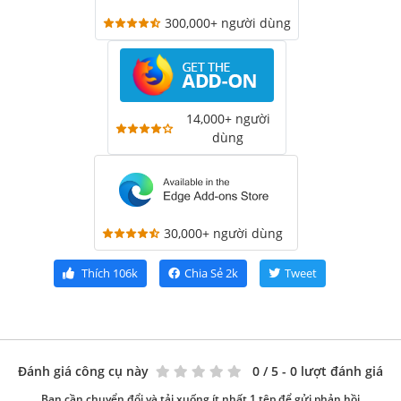
300,000+ người dùng
14,000+ người
dùng
30,000+ người dùng
Thích
106k
Chia Sẻ
2k
Tweet
Đánh giá công cụ này
0
/ 5 - 0 lượt đánh giá
Bạn cần chuyển đổi và tải xuống ít nhất 1 tệp để gửi phản hồi