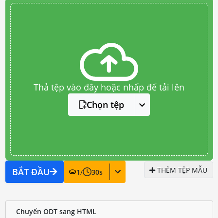
Thả tệp vào đây hoặc nhấp để tải lên
Chọn tệp
THÊM TỆP MẪU
BẮT ĐẦU
1
/
30
s
Chuyển ODT sang HTML